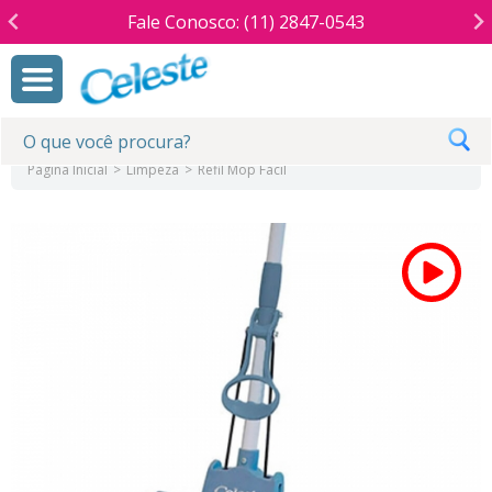
Fale Conosco: (11) 2847-0543
Página Inicial
Limpeza
Refil Mop Fácil