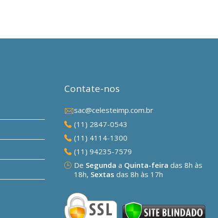
Contate-nos
sac@celesteimp.com.br
(11) 2847-0543
(11) 4114-1300
(11) 94235-7579
De
Segunda
a
Quinta-feira
das 8h às
18h,
Sextas
das 8h às 17h
Atendimento 1
(11) 4114-1300